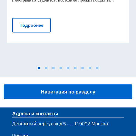
иностранных студентов, постоянно проживающих за...
Учебные стипендии от МИДа Италии. Резул
Подробнее
Навигация по разделу
Нижний колонтитул
Адреса и контакты
Денежный переулок д.5 — 119002 Москва
Россия