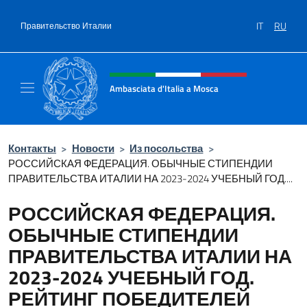
Перейти к содержанию
IT
RU
Правительство Италии
Шапка сайта, соцсети и ме
Ambasciata d'Italia a Mosca
Sito Ufficiale dell'Ambasciata d'Italia a Mos
Контакты
>
Новости
>
Из посольства
>
РОССИЙСКАЯ ФЕДЕРАЦИЯ. ОБЫЧНЫЕ СТИПЕНДИИ
ПРАВИТЕЛЬСТВА ИТАЛИИ НА 2023-2024 УЧЕБНЫЙ ГОД....
РОССИЙСКАЯ ФЕДЕРАЦИЯ.
ОБЫЧНЫЕ СТИПЕНДИИ
ПРАВИТЕЛЬСТВА ИТАЛИИ НА
2023-2024 УЧЕБНЫЙ ГОД.
РЕЙТИНГ ПОБЕДИТЕЛЕЙ