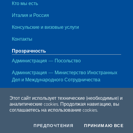
Кто мы есть
Италия и Россия
Консульские и визовые услуги
Контакты
Прозрачность
Администрация — Посольство
Администрация — Министерство Иностранных
Дел и Международного Сотрудничества
Полезные ссылки
Этот сайт использует технические (необходимые) и
Note legali
Privacy e cookie policy
Dichiarazione di accessiblità
аналитические cookies.
Продолжая навигацию, вы
соглашаетесь на использование cookies.
2026 Авторские права принадлежат МИД Италии
COOKIES
I CO
ПРЕДПОЧТЕНИЯ
ПРИНИМАЮ ВСЕ
Facebook
Twitter
Whatsapp