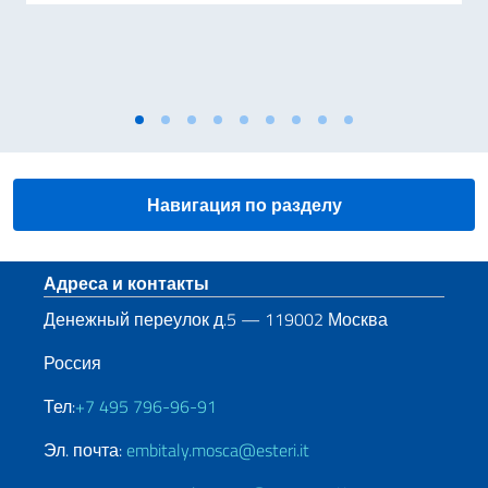
Навигация по разделу
Нижний колонтитул
Адреса и контакты
Денежный переулок д.5 — 119002 Москва
Россия
Тел:
+7 495 796-96-91
Эл. почта:
embitaly.mosca@esteri.it