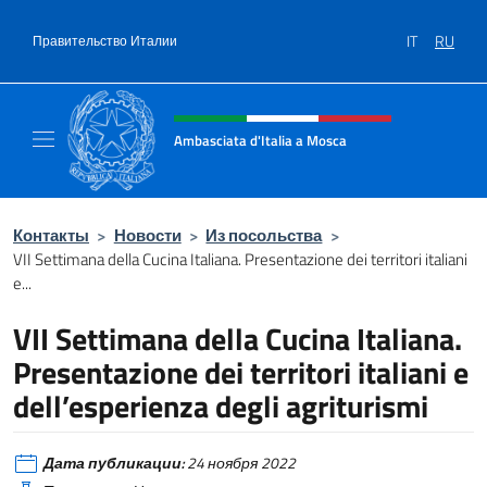
Перейти к содержанию
IT
RU
Правительство Италии
Шапка сайта, соцсети и ме
Ambasciata d'Italia a Mosca
Sito Ufficiale dell'Ambasciata d'Italia a Mos
Контакты
>
Новости
>
Из посольства
>
VII Settimana della Cucina Italiana. Presentazione dei territori italiani
e...
VII Settimana della Cucina Italiana.
Presentazione dei territori italiani e
dell’esperienza degli agriturismi
Дата публикации:
24 ноября 2022