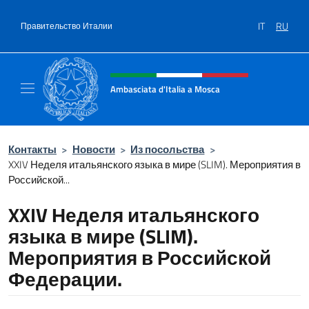
Перейти к содержанию
IT
RU
Правительство Италии
Шапка сайта, соцсети и ме
Ambasciata d'Italia a Mosca
Sito Ufficiale dell'Ambasciata d'Italia a Mos
Контакты
>
Новости
>
Из посольства
>
XXIV Неделя итальянского языка в мире (SLIM). Мероприятия в
Российской...
XXIV Неделя итальянского
языка в мире (SLIM).
Мероприятия в Российской
Федерации.