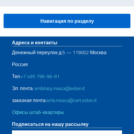
Навигация по разделу
Нижний колонтитул
Адреса и контакты
Денежный переулок д.5 — 119002 Москва
Россия
Тел:
+7 495 796-96-91
Эл. почта:
embitaly.mosca@esteri.it
заказная почта:
amb.mosca@cert.esteri.it
Офисы штаб-квартиры
Подписаться на нашу рассылку