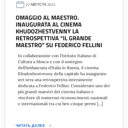
22 АВГУСТА 2023
OMAGGIO AL MAESTRO.
INAUGURATA AL CINEMA
KHUDOZHESTVENNY LA
RETROSPETTIVA “IL GRANDE
MAESTRO” SU FEDERICO FELLINI
In collaborazione con l’Istituto Italiano di
Cultura a Mosca e con il sostegno
dell’Ambasciata d’Italia in Russia, il cinema
Khudozhestvenny della capitale ha inaugurato
ieri sera una retrospettiva interamente
dedicata a Federico Fellini. Considerato uno dei
più grandi maestri del cinema italiano e
vincitore di numerosi riconoscimenti nazionali
e internazionali tra cui ben cinque premi […]
ЧИТАТЬ ДАЛЕЕ