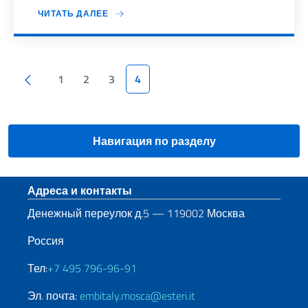
ЧИТАТЬ ДАЛЕЕ
Пагинация
Предыдущая страница
1
2
3
4
Навигация по разделу
Нижний колонтитул
Адреса и контакты
Денежный переулок д.5 — 119002 Москва
Россия
Тел:
+7 495 796-96-91
Эл. почта:
embitaly.mosca@esteri.it