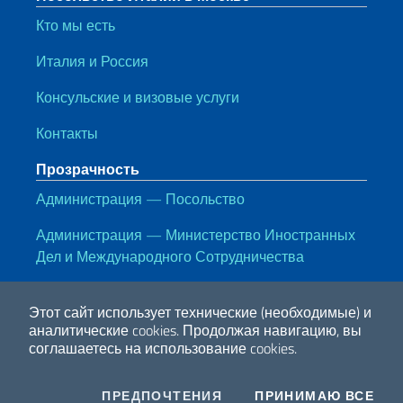
Кто мы есть
Италия и Россия
Консульские и визовые услуги
Контакты
Прозрачность
Администрация — Посольство
Администрация — Министерство Иностранных
Дел и Международного Сотрудничества
Полезные ссылки
Этот сайт использует технические (необходимые) и
Note legali
Privacy e cookie policy
Dichiarazione di accessiblità
аналитические cookies.
Продолжая навигацию, вы
соглашаетесь на использование cookies.
2026 Авторские права принадлежат МИД Италии
COOKIES
I CO
ПРЕДПОЧТЕНИЯ
ПРИНИМАЮ ВСЕ