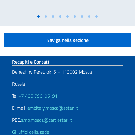
Naviga nella sezione
Sezione footer
Recapiti e Contatti
Denezhny Pereulok, 5 – 119002 Mosca
Russia
Tel:
+7 495 796-96-91
E-mail:
embitaly.mosca@esteri.it
PEC:
amb.mosca@cert.esteri.it
Gli uffici della sede