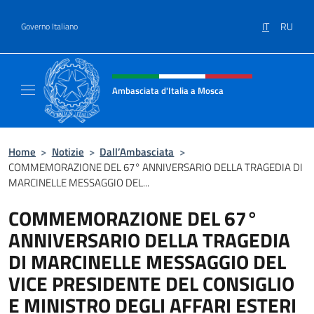
Salta al contenuto
IT
RU
Governo Italiano
Intestazione sito, social e menù
Ambasciata d'Italia a Mosca
Sito Ufficiale dell'Ambasciata d'Italia a Mos
Home
>
Notizie
>
Dall’Ambasciata
>
COMMEMORAZIONE DEL 67° ANNIVERSARIO DELLA TRAGEDIA DI
MARCINELLE MESSAGGIO DEL...
COMMEMORAZIONE DEL 67°
ANNIVERSARIO DELLA TRAGEDIA
DI MARCINELLE MESSAGGIO DEL
VICE PRESIDENTE DEL CONSIGLIO
E MINISTRO DEGLI AFFARI ESTERI