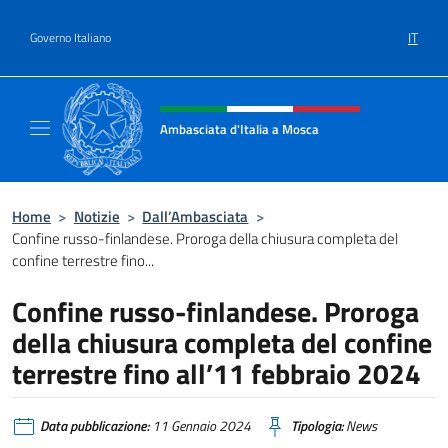
Salta al contenuto
IT
Governo Italiano
Intestazione sito, social e menù
Ambasciata d'Italia a Mosca
Sito Ufficiale dell'Ambasciata d'Italia a Mos
Home
>
Notizie
>
Dall’Ambasciata
>
Confine russo-finlandese. Proroga della chiusura completa del
confine terrestre fino...
Confine russo-finlandese. Proroga
della chiusura completa del confine
terrestre fino all’11 febbraio 2024
Data pubblicazione:
11 Gennaio 2024
Tipologia:
News