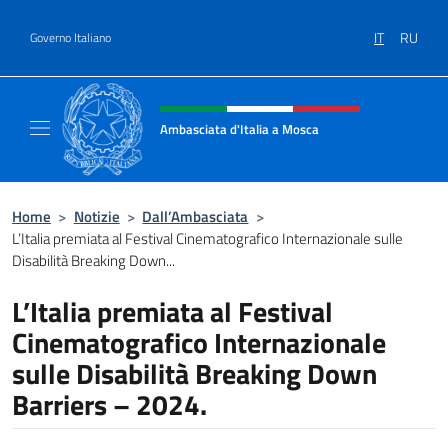
Salta al contenuto
IT
RU
Governo Italiano
Intestazione sito, social e menù
Ambasciata d'Italia a Mosca
Sito Ufficiale dell'Ambasciata d'Italia a Mos
Home
>
Notizie
>
Dall’Ambasciata
>
L’Italia premiata al Festival Cinematografico Internazionale sulle
Disabilità Breaking Down...
L’Italia premiata al Festival
Cinematografico Internazionale
sulle Disabilità Breaking Down
Barriers – 2024.