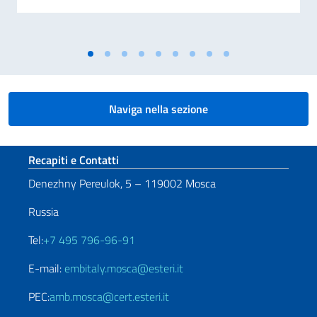
Naviga nella sezione
Sezione footer
Recapiti e Contatti
Denezhny Pereulok, 5 – 119002 Mosca
Russia
Tel:
+7 495 796-96-91
E-mail:
embitaly.mosca@esteri.it
PEC:
amb.mosca@cert.esteri.it