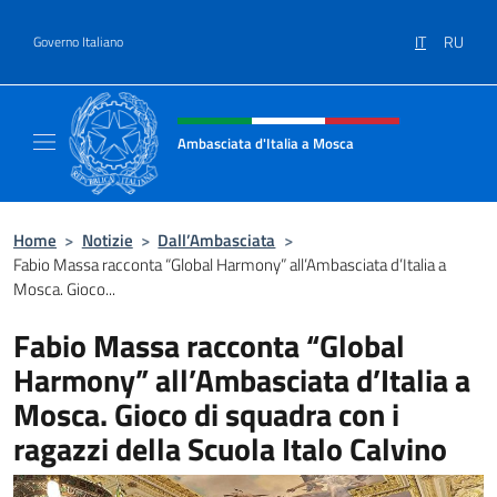
Salta al contenuto
IT
RU
Governo Italiano
Intestazione sito, social e menù
Ambasciata d'Italia a Mosca
Sito Ufficiale dell'Ambasciata d'Italia a Mos
Home
>
Notizie
>
Dall’Ambasciata
>
Fabio Massa racconta “Global Harmony” all’Ambasciata d’Italia a
Mosca. Gioco...
Fabio Massa racconta “Global
Harmony” all’Ambasciata d’Italia a
Mosca. Gioco di squadra con i
ragazzi della Scuola Italo Calvino