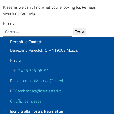
It seems we can’t find what you’re looking for. Perhaps
searching can help.
Ricerca per:
Sezione footer
Recapiti e Contatti
Denezhny Pereulok, 5 – 119002 Mosca
Russia
Tel:
+7 495 796-96-91
E-mail:
embitaly.mosca@esteri.it
PEC:
amb.mosca@cert.esteri.it
Gli uffici della sede
Iscriviti alla nostra Newsletter