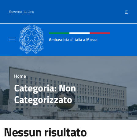
Salta al contenuto
IT
Governo Italiano
Intestazione sito, social e menù
Ambasciata d'Italia a Mosca
Sito Ufficiale dell'Ambasciata d'Italia a Mos
Home
>
Categoria:
Non
Categorizzato
Nessun risultato