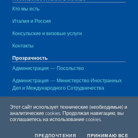
Кто мы есть
Италия и Россия
Консульские и визовые услуги
Контакты
Прозрачность
Администрация — Посольство
Администрация — Министерство Иностранных
Дел и Международного Сотрудничества
Полезные ссылки
Этот сайт использует технические (необходимые) и
Note legali
Privacy e cookie policy
Dichiarazione di accessiblità
аналитические cookies.
Продолжая навигацию, вы
соглашаетесь на использование cookies.
2026 Авторские права принадлежат МИД Италии
COOKIES
I CO
ПРЕДПОЧТЕНИЯ
ПРИНИМАЮ ВСЕ