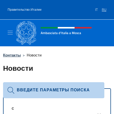
Перейти к содержанию
IT
RU
Правительство Италии
Шапка сайта, соцсети и ме
Ambasciata d'Italia a Mosca
Sito Ufficiale dell'Ambasciata d'Italia a Mos
Контакты
>
Новости
Новости
ВВЕДИТЕ ПАРАМЕТРЫ ПОИСКА
С