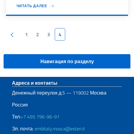
ЧИТАТЬ ДАЛЕЕ
Пагинация
Предыдущая страница
1
2
3
4
Навигация по разделу
Нижний колонтитул
Адреса и контакты
Денежный переулок д.5 — 119002 Москва
Россия
Тел:
+7 495 796-96-91
Эл. почта:
embitaly.mosca@esteri.it