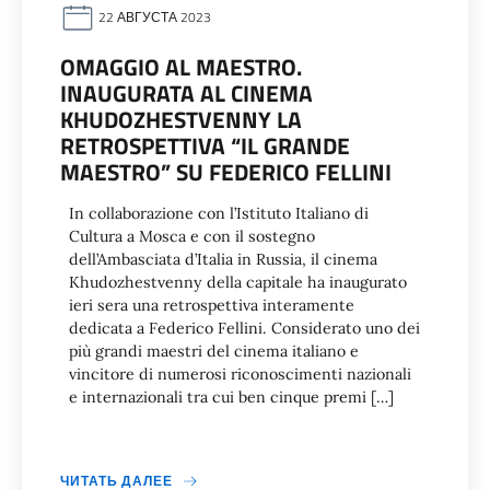
22 АВГУСТА 2023
OMAGGIO AL MAESTRO.
INAUGURATA AL CINEMA
KHUDOZHESTVENNY LA
RETROSPETTIVA “IL GRANDE
MAESTRO” SU FEDERICO FELLINI
In collaborazione con l’Istituto Italiano di
Cultura a Mosca e con il sostegno
dell’Ambasciata d’Italia in Russia, il cinema
Khudozhestvenny della capitale ha inaugurato
ieri sera una retrospettiva interamente
dedicata a Federico Fellini. Considerato uno dei
più grandi maestri del cinema italiano e
vincitore di numerosi riconoscimenti nazionali
e internazionali tra cui ben cinque premi […]
ЧИТАТЬ ДАЛЕЕ